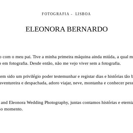
FOTOGRAFIA
LISBOA
ELEONORA BERNARDO
edo com o meu pai. Tive a minha primeira máquina ainda miúda, a qua
ão em fotografia. Desde então, não me vejo viver sem a fotografia.
sido um privilégio poder testemunhar e registar dias e histórias tão bo
ventureira e despachada, adoro viajar, neve, montanha e conhecer pess
 and Eleonora Wedding Photography, juntas contamos histórias e etern
 no momento.